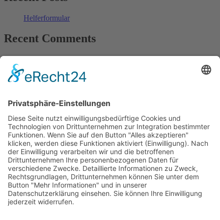
Helferformular
Recent Comments
Es sind keine Kommentare vorhanden.
So erreichst du uns
Festleitung
Daniel Seitz: Tel.: 0160/96234577
Marcel Trautwein / Erwin Baumgartner
festleitung@musikfest-oberostendorf.de
Notfallhandy am Musikfest: +49 163 9747725
Anschrift
Musikverein Oberostendorf e.V.
Wangerweg 1,