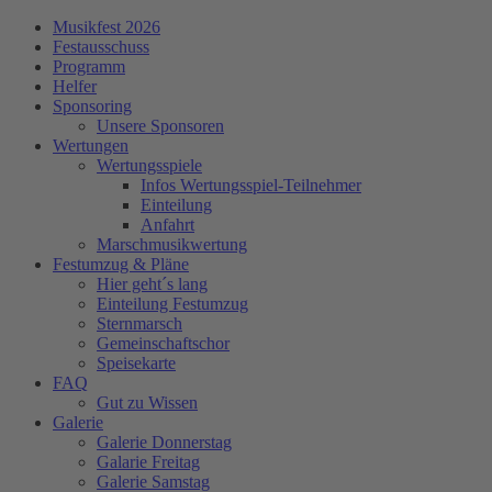
Musikfest 2026
Festausschuss
Programm
Helfer
Sponsoring
Unsere Sponsoren
Wertungen
Wertungsspiele
Infos Wertungsspiel-Teilnehmer
Einteilung
Anfahrt
Marschmusikwertung
Festumzug & Pläne
Hier geht´s lang
Einteilung Festumzug
Sternmarsch
Gemeinschaftschor
Speisekarte
FAQ
Gut zu Wissen
Galerie
Galerie Donnerstag
Galarie Freitag
Galerie Samstag