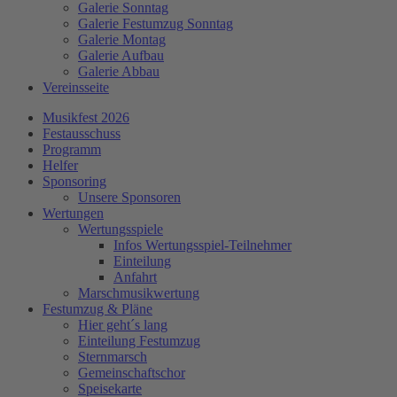
Galerie Sonntag
Galerie Festumzug Sonntag
Galerie Montag
Galerie Aufbau
Galerie Abbau
Vereinsseite
Musikfest 2026
Festausschuss
Programm
Helfer
Sponsoring
Unsere Sponsoren
Wertungen
Wertungsspiele
Infos Wertungsspiel-Teilnehmer
Einteilung
Anfahrt
Marschmusikwertung
Festumzug & Pläne
Hier geht´s lang
Einteilung Festumzug
Sternmarsch
Gemeinschaftschor
Speisekarte