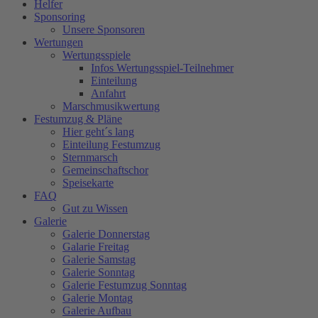
Helfer
Sponsoring
Unsere Sponsoren
Wertungen
Wertungsspiele
Infos Wertungsspiel-Teilnehmer
Einteilung
Anfahrt
Marschmusikwertung
Festumzug & Pläne
Hier geht´s lang
Einteilung Festumzug
Sternmarsch
Gemeinschaftschor
Speisekarte
FAQ
Gut zu Wissen
Galerie
Galerie Donnerstag
Galarie Freitag
Galerie Samstag
Galerie Sonntag
Galerie Festumzug Sonntag
Galerie Montag
Galerie Aufbau