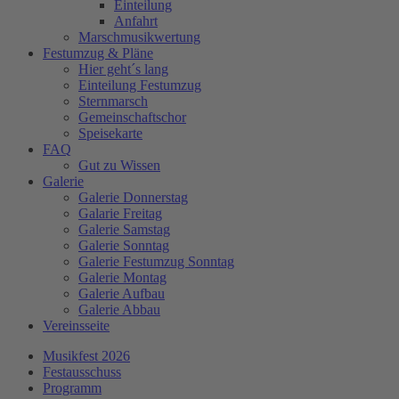
Einteilung
Anfahrt
Marschmusikwertung
Festumzug & Pläne
Hier geht´s lang
Einteilung Festumzug
Sternmarsch
Gemeinschaftschor
Speisekarte
FAQ
Gut zu Wissen
Galerie
Galerie Donnerstag
Galarie Freitag
Galerie Samstag
Galerie Sonntag
Galerie Festumzug Sonntag
Galerie Montag
Galerie Aufbau
Galerie Abbau
Vereinsseite
Musikfest 2026
Festausschuss
Programm