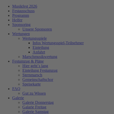
Musikfest 2026
Festausschuss
Programm
Helfer
Sponsoring
Unsere Sponsoren
Wertungen
Wertungsspiele
Infos Wertungsspiel-Teilnehmer
Einteilung
Anfahrt
Marschmusikwertung
Festumzug & Pläne
Hier geht´s lang
Einteilung Festumzug
Sternmarsch
Gemeinschaftschor
Speisekarte
FAQ
Gut zu Wissen
Galerie
Galerie Donnerstag
Galarie Freitag
Galerie Samstag