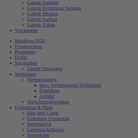
Galerie Sonntag
Galerie Festumzug Sonntag
Galerie Montag
Galerie Aufbau
Galerie Abbau
Vereinsseite
Musikfest 2026
Festausschuss
Programm
Helfer
Sponsoring
Unsere Sponsoren
Wertungen
Wertungsspiele
Infos Wertungsspiel-Teilnehmer
Einteilung
Anfahrt
Marschmusikwertung
Festumzug & Pläne
Hier geht´s lang
Einteilung Festumzug
Sternmarsch
Gemeinschaftschor
Speisekarte